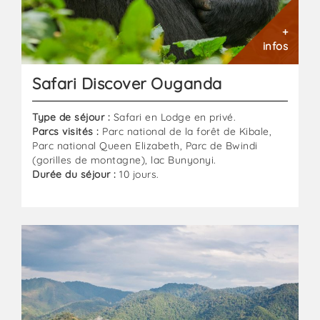
+
infos
Safari Discover Ouganda
Type de séjour :
Safari en Lodge en privé.
Parcs visités :
Parc national de la forêt de Kibale,
Parc national Queen Elizabeth, Parc de Bwindi
(gorilles de montagne), lac Bunyonyi.
Durée du séjour :
10 jours.
Safari
à
la
découverte
de
l’Ouganda
et