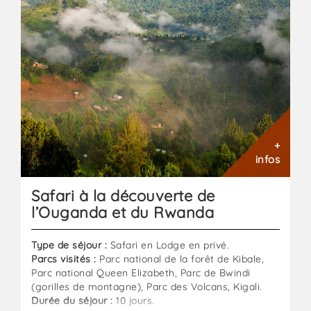
du
Rwanda
:
Combiné
Ouganda
-
Rwanda
en
lodge
+
infos
Safari à la découverte de
l’Ouganda et du Rwanda
Type de séjour :
Safari en Lodge en privé.
Parcs visités :
Parc national de la forêt de Kibale,
Parc national Queen Elizabeth, Parc de Bwindi
(gorilles de montagne), Parc des Volcans, Kigali.
Durée du séjour :
10 jours.