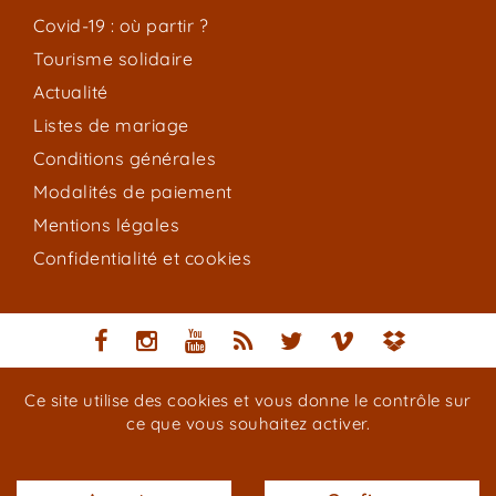
Covid-19 : où partir ?
Tourisme solidaire
Actualité
Listes de mariage
Conditions générales
Modalités de paiement
Mentions légales
Confidentialité et cookies
Ce site utilise des cookies et vous donne le contrôle sur
Copyright © Bel Africa / Aérocap Services 2016–2026.
ce que vous souhaitez activer.
Reproduction des textes, logos et photos contenus dans ce site
strictement interdite.