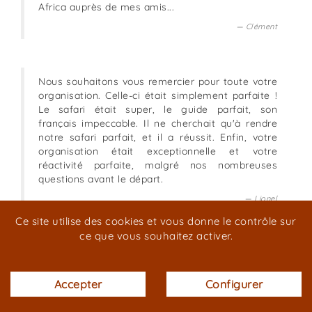
Africa auprès de mes amis...
Clément
Nous souhaitons vous remercier pour toute votre
organisation. Celle-ci était simplement parfaite !
Le safari était super, le guide parfait, son
français impeccable. Il ne cherchait qu'à rendre
notre safari parfait, et il a réussit. Enfin, votre
organisation était exceptionnelle et votre
réactivité parfaite, malgré nos nombreuses
questions avant le départ.
Lionel
Ce site utilise des cookies et vous donne le contrôle sur
ce que vous souhaitez activer.
Toute la famille tient à vous remercier
chaleureusement pour avoir grandement
contribué au magnifique séjour que nous venons
Accepter
Configurer
de passer en Afrique (ndlr : Tanzanie) ! Le safari
fut exceptionnel, bien au delà de nos espérances