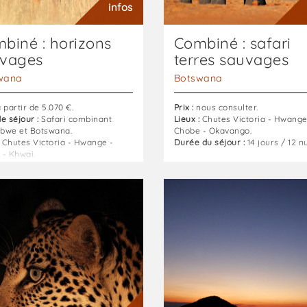
bwe
hors
infos
des
sentiers
biné : horizons
Combiné : safari
battus
vages
terres sauvages
wana
Botswana
 partir de 5.070 €.
Prix :
nous consulter.
e séjour :
Safari combinant
Lieux :
Chutes Victoria - Hwange
bwe et Botswana.
Chobe - Okavango.
Chutes Victoria - Hwange -
Durée du séjour :
14 jours / 12 nu
 - Khwai.
du séjour :
11 jours / 10 nuits.
De
Mosi
oa
Tunya
d
au
Lac
Malawi
:
Zambie