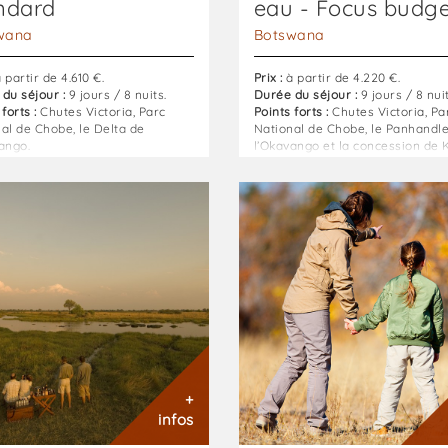
ndard
eau - Focus budge
wana
Botswana
 partir de 4.610 €.
Prix :
à partir de 4.220 €.
du séjour :
9 jours / 8 nuits.
Durée du séjour :
9 jours / 8 nuit
forts :
Chutes Victoria, Parc
Points forts :
Chutes Victoria, Pa
al de Chobe, le Delta de
National de Chobe, le Panhandl
ango.
l’Okavango et la concession de 
ana
Botswana
:
s
safari
ge
en
famille
:
eur
Safari
en
ana
famille
or
+
infos