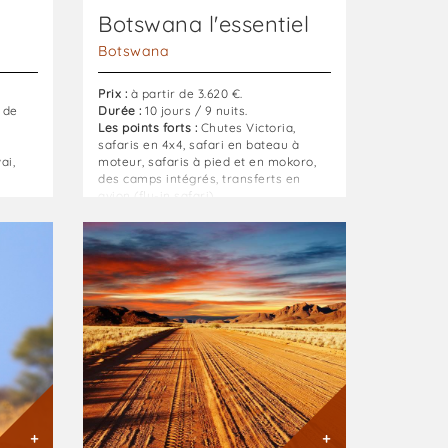
Botswana l'essentiel
Botswana
Prix :
à partir de 3.620 €.
 de
Durée :
10 jours / 9 nuits.
Les points forts :
Chutes Victoria,
safaris en 4x4, safari en bateau à
ai,
moteur, safaris à pied et en mokoro,
des camps intégrés, transferts en
avion (fly-in safari).
Combiné
Namibie
-
Botswana
-
Chutes
Victoria
:
En
self-
drive
+
+