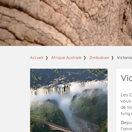
VICTORIA FALLS
Accueil
Afrique Australe
Zimbabwe
Victoria
Vi
Les C
vous 
de to
tunya
Depui
l'ann