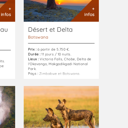
+
+
infos
infos
 au
Désert et Delta
Botswana
Prix :
à partir de 5.750 €.
Durée :
11 jours / 10 nuits.
Lieux :
Victoria Falls, Chobe, Delta de
its.
l'Okavango, Makgadikgadi National
pe
Park.
Pays :
Zimbabwe et Botswana.
 et
Essence
de
l'Afrique
gwa -
sauvage
:
Zambie