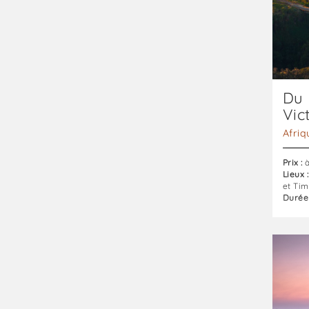
Afrique
du
Sud
et
Zimba
Du
Vic
Afriq
Prix :
à
Lieux :
et Tim
Durée 
Explora
Victori
Falls
–
Budget
supéri