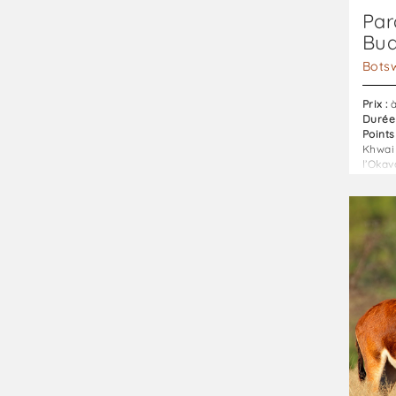
Par
Bud
Bots
Prix :
à
Durée 
Points 
Khwai
l’Okav
Combi
Botsw
-
Zimba
:
horizo
sauvag
:
Combi
Botsw
-