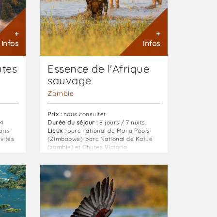
+
+
infos
infos
tes
Essence de l'Afrique
sauvage
Zambie
Prix :
nous consulter.
 4
Durée du séjour :
8 jours / 7 nuits.
aris
Lieux :
parc national de Mana Pools
ivités
(Zimbabwe), parc National de Kafue
(zambie) et Chutes Victoria
raland
(Livingstone - Zambie).
tes
Saison :
de juin à novembre.
Fish
Eagle
its.
Safari
:
Une
aventure