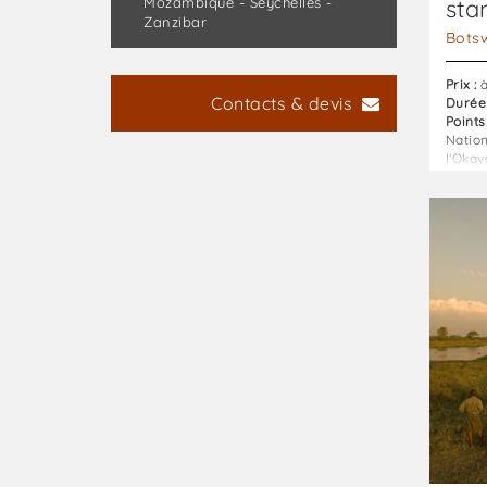
Mozambique - Seychelles -
sta
Zanzibar
Bots
Prix :
à
Contacts & devis
Durée 
Points 
Nation
l’Okav
Botsw
:
Paradi
Sauva
-
Budget
Supéri
:
Botsw
Focus
Superi