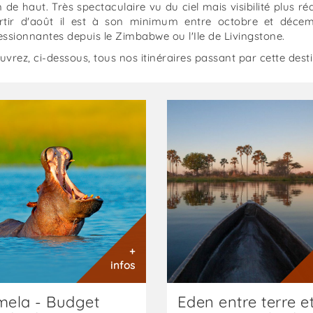
de haut. Très spectaculaire vu du ciel mais visibilité plus ré
rtir d'août il est à son minimum entre octobre et décemb
ssionnantes depuis le Zimbabwe ou l'Ile de Livingstone.
vrez, ci-dessous, tous nos itinéraires passant par cette desti
ana
Botswana
:
a
eden
entre
terre
ue
et
eau
ana
-
Focus
que
budget
:
+
Botswana
infos
Focus
-
ela - Budget
Eden entre terre e
Budget