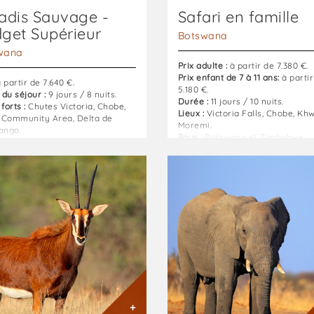
adis Sauvage -
Safari en famille
get Supérieur
Botswana
wana
Prix adulte :
à partir de 7.380 €.
Prix enfant de 7 à 11 ans:
à partir
 partir de 7.640 €.
5.180 €.
du séjour :
9 jours / 8 nuits.
Durée :
11 jours / 10 nuits.
forts :
Chutes Victoria, Chobe,
Lieux :
Victoria Falls, Chobe, Khw
 Community Area, Delta de
Moremi.
ango.
Pays :
Botswana et Zimbabwe.
né
Combiné
ana
Botswana
-
bwe
Zimbabwe
:
ns
safari
es
terres
sauvages
né
:
ana
Dépaysement
garanti
+