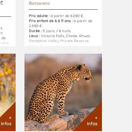
t
Botswana
Prix adulte :
à partir de 6.080 €.
Prix enfant de 6 à 11 ans :
à partir de
2.980 €.
s.
Durée :
9 jours / 8 nuits.
rc
Lieux :
Victoria Falls, Chobe, Khwai,
e de
Deception Valley Private Reserve.
Kwhai.
Pays :
Botswana et Zimbabwe.
Botswana
l'essentiel
:
Un
safari
exceptionnel
+
+
infos
infos