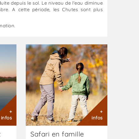
duite depuis le sol. Le niveau de l'eau diminue
re. A cette période, les Chutes sont plus
nation.
Botswana
:
Immersion
familiale
:
Safari
en
famille
+
+
infos
infos
t
Safari en famille