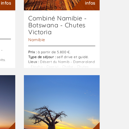
à
infos
infos
votre
rythme
Combiné Namibie -
Botswana - Chutes
Victoria
Namibie
 -
Prix :
à partir de 5.800 €.
Type de séjour :
self drive et guidé.
its.
Lieux :
Désert du Namib - Damaraland
- Etosha - Caprivi - Chobe - Chutes
Victoria.
Désert
Durée du séjour :
19 jours / 18 nuits.
et
Delta
:
Désert
et
Delta