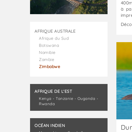
400m 
à pa
impre
Décou
AFRIQUE AUSTRALE
Afrique du Sud
Botsw
Botswana
:
Namibie
Dumel
Zambie
-
Zimbabwe
Budget
classiq
:
Botsw
AFRIQUE DE L'EST
Focus
Classi
Kenya - Tanzanie - Ouganda -
Rwanda
OCÉAN INDIEN
Dum