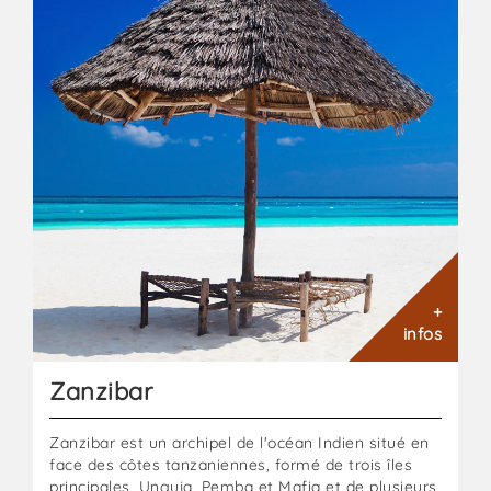
aux
épices.
+
infos
Zanzibar
Zanzibar est un archipel de l'océan Indien situé en
face des côtes tanzaniennes, formé de trois îles
principales, Unguja, Pemba et Mafia et de plusieurs