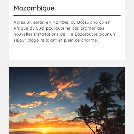
Mozambique
Après un safari en Nambie, au Botswana ou en
Afrique du Sud, pourquoi ne pas profiter des
nouvelles installations de l’île Bazaroutos pour un
séjour plage relaxant et plein de charme.
Seychelles
:
Une
destination
plage
extraordinaire.