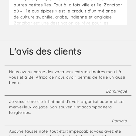
autres petites îles. Tout à la fois ville et île, Zanzibar
où « l’île aux épices » est le produit d'un mélange
de culture swahilie, arabe, indienne et anglaise.
Zanzibar est une destination de rêve pour les
amateurs de plongée, de snorkeling, de lagons aux
eaux turquoise, de plages de sable blanc et de
cocotiers.
L'avis des clients
Nous avons passé des vacances extraordinaires merci à
vous et à Bel Africa de nous avoir permis de faire un aussi
beau...
Dominique
Je vous remercie infiniment d'avoir organisé pour moi ce
merveilleux voyage. Son souvenir m'accompagnera
longtemps.
Patricia
Aucune fausse note, tout était impeccable: vous avez été