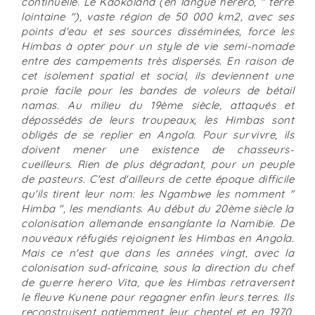
continuelle. Le Kaokoland (en langue herero, " terre
lointaine "), vaste région de 50 000 km2, avec ses
points d'eau et ses sources disséminées, force les
Himbas à opter pour un style de vie semi-nomade
entre des campements très dispersés. En raison de
cet isolement spatial et social, ils deviennent une
proie facile pour les bandes de voleurs de bétail
namas. Au milieu du 19ème siècle, attaqués et
dépossédés de leurs troupeaux, les Himbas sont
obligés de se replier en Angola. Pour survivre, ils
doivent mener une existence de chasseurs-
cueilleurs. Rien de plus dégradant, pour un peuple
de pasteurs. C'est d'ailleurs de cette époque difficile
qu'ils tirent leur nom: les Ngambwe les nomment "
Himba ", les mendiants. Au début du 20ème siècle la
colonisation allemande ensanglante la Namibie. De
nouveaux réfugiés rejoignent les Himbas en Angola.
Mais ce n'est que dans les années vingt, avec la
colonisation sud-africaine, sous la direction du chef
de guerre herero Vita, que les Himbas retraversent
le fleuve Kunene pour regagner enfin leurs terres. Ils
reconstruisent patiemment leur cheptel et en 1970,