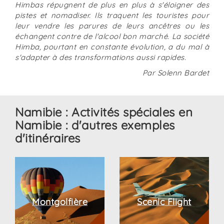
Himbas répugnent de plus en plus à s'éloigner des
pistes et nomadiser. Ils traquent les touristes pour
leur vendre les parures de leurs ancêtres ou les
échangent contre de l'alcool bon marché. La société
Himba, pourtant en constante évolution, a du mal à
s'adapter à des transformations aussi rapides.
Par Solenn Bardet
Namibie : Activités spéciales en
Namibie : d'autres exemples
d'itinéraires
Namibie
Namibie
:
:
Activités
Activités
spéciales
spéciales
en
en
Montgolfière
Scenic Flight
Namibie
Namibie
:
: