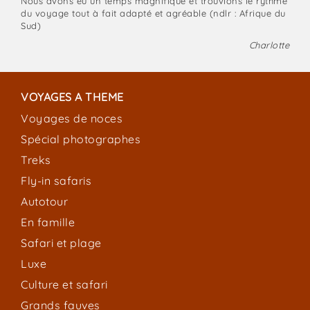
Nous avons eu un temps magnifique et trouvions le rythme
du voyage tout à fait adapté et agréable (ndlr : Afrique du
Sud)
Charlotte
VOYAGES A THEME
Voyages de noces
Spécial photographes
Treks
Fly-in safaris
Autotour
En famille
Safari et plage
Luxe
Culture et safari
Grands fauves